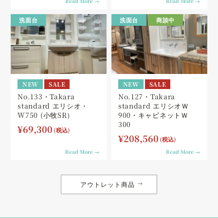
Read More →
Read More →
洗面台
洗面台
商談中
NEW
SALE
NEW
SALE
No.133・Takara
No.127・Takara
standard エリシオ・
standard エリシオＷ
W750 (小牧SR）
900・キャビネットＷ
300
¥
69,300
¥
208,560
Read More →
Read More →
アウトレット商品