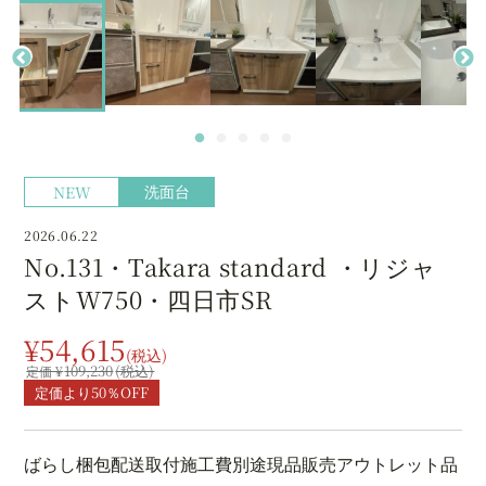
洗面台
NEW
2026.06.22
No.131・Takara standard ・リジャ
ストW750・四日市SR
¥54,615
109,230
定価より50％OFF
ばらし
梱包
配送
取付施工費別途
現品販売
アウトレット品