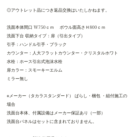
◎アウトレット品につき返品交換はいたしかねます。
洗面本体間口 W750ｃｍ ボウル面高さＨ800ｃｍ
洗面下台 収納タイプ：扉（引出タイプ）
引手：ハンドル引手・ブラック
カウンター：人大フラットカウンター・クリスタルホワト
水栓：ホース引出式泡沫水栓
扉カラー：スモーキーエルム
ミラー無し
※メーカー（タカラスタンダード） ばらし・梱包 ・組付施工の
場合
洗面台本体、付属設備はメーカー保証あり（一部）
洗面台パネルはセットに含まれておりません。