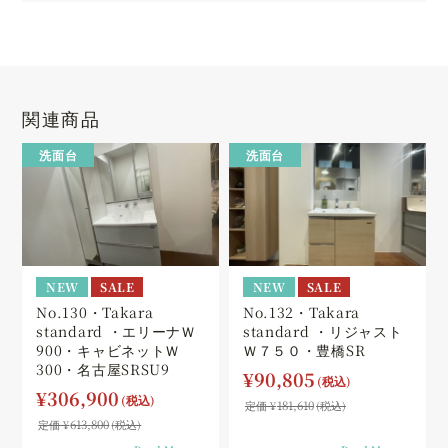
関連商品
洗面台
洗面台
NEW
SALE
NEW
SALE
No.130・Takara
No.132・Takara
standard ・エリーナＷ
standard ・リジャスト
900・キャビネットＷ
Ｗ７５０・豊橋SR
300・名古屋SRSU9
¥
90,805
¥
306,900
181,610
定価 ¥
(税込)
613,800
定価 ¥
(税込)